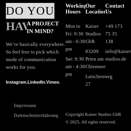
Working
Our
Contact
DO YOU
Hours
Location
Us
HAVE
A PROJECT
Mon to
Kaiser
+49 173
IN MIND?
Fri: 9:30
Studios
75 35
am - 6:30
GbR
138
We’re basically everywhere.
pm
83209
info@kaiser
So feel free to pick which
Sat: 9:30
Prien am
studios.de
mode of communication
am - 4:30
Chiemsee
works for you.
pm
Latschenweg
Instagram.
LinkedIn.
Vimeo.
27
Impressum
Copyright Kaiser Studios GbR
Datenschutzerklärung
© 2025, All rights reserved.