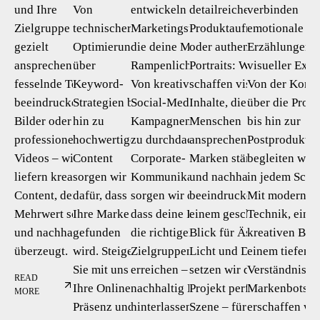
und Ihre
Von
entwickeln
detailreiche
verbinden
Zielgruppe
technischer
Marketingstrategien,
Produktaufnahmen
emotionale
gezielt
Optimierung
die deine Marke ins
oder authentische
Erzählungen m
ansprechen. Ob
über
Rampenlicht rücken.
Portraits: Wir
visueller Exze
fesselnde Texte,
Keyword-
Von kreativen
schaffen visuelle
Von der Konz
beeindruckende
Strategien bis
Social-Media-
Inhalte, die
über die Prod
Bilder oder
hin zu
Kampagnen bis hin
Menschen
bis hin zur
professionelle
hochwertigem
zu durchdachten
ansprechen,
Postproduktio
Videos – wir
Content
Corporate-
Marken stärken
begleiten wir 
liefern kreativen
sorgen wir
Kommunikationen
und nachhaltig
in jedem Schri
Content, der
dafür, dass
sorgen wir dafür,
beeindrucken. Mit
Mit modernste
Mehrwert schafft
Ihre Marke
dass deine Inhalte
einem geschulten
Technik, eine
und nachhaltig
gefunden
die richtigen
Blick für Ästhetik,
kreativen Bli
überzeugt.
wird. Steigern
Zielgruppen
Licht und Details
einem tiefen
Sie mit uns
erreichen – und
setzen wir dein
Verständnis fü
READ
Ihre Online-
nachhaltig Eindruck
Projekt perfekt in
Markenbotsch
MORE
Präsenz und
hinterlassen.
Szene – für Print,
erschaffen wi