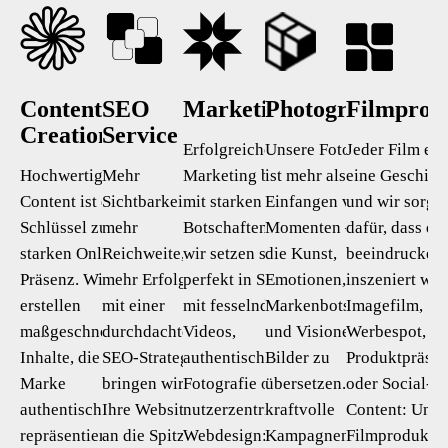
Content
SEO
Marketing
Photography
Filmprod
Creation
Service
Erfolgreiches
Unsere Fotografie
Jeder Film erz
Hochwertiger
Mehr
Marketing beginnt
ist mehr als nur das
eine Geschich
Content ist der
Sichtbarkeit,
mit starken
Einfangen von
und wir sorge
Schlüssel zu einer
mehr
Botschaften – und
Momenten – sie ist
dafür, dass de
starken Online-
Reichweite,
wir setzen sie visuell
die Kunst,
beeindrucken
Präsenz. Wir
mehr Erfolg –
perfekt in Szene. Ob
Emotionen,
inszeniert wir
erstellen
mit einer
mit fesselnden
Markenbotschaften
Imagefilm,
maßgeschneiderte
durchdachten
Videos,
und Visionen in
Werbespot,
Inhalte, die Ihre
SEO-Strategie
authentischer
Bilder zu
Produktpräsen
Marke
bringen wir
Fotografie oder
übersetzen. Ob
oder Social-M
authentisch
Ihre Website
nutzerzentriertem
kraftvolle
Content: Unse
repräsentieren
an die Spitze.
Webdesign: Wir
Kampagnenbilder,
Filmprodukti