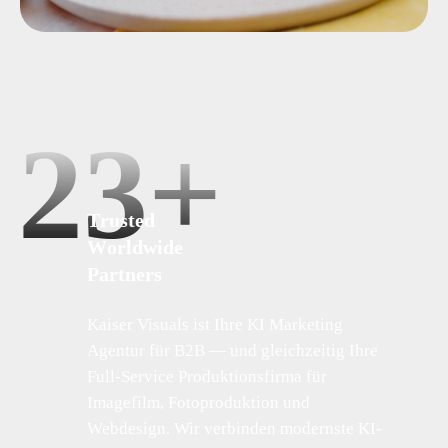
23
+
T
r
u
s
t
e
d
W
o
r
l
d
w
i
d
e
P
a
r
t
n
e
r
s
Kaiser Visuals ist Ihre KI Marketing
Agentur für B2B — und gleichzeitig Ihre
Full-Service Produktionsfirma für
Imagefilm, Fotoproduktion und
Webdesign. Wir verbinden modernste KI-