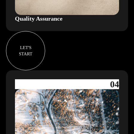
Quality Assurance
LET'S
START
04